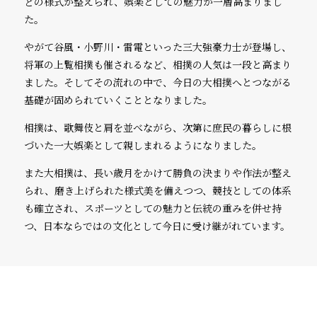
どの様式が整えられ、娯楽としての魅力が一層高まりまし
た。
やがて谷風・小野川・雷電といった三大強豪力士が登場し、
将軍の上覧相撲も催されるなど、相撲の人気は一段と高まり
ました。そしてその流れの中で、今日の大相撲へとつながる
基礎が固められていくこととなりました。
相撲は、歌舞伎と肩を並べながら、次第に庶民の暮らしに根
づいた一大娯楽として親しまれるようになりました。
また大相撲は、長い歳月をかけて勝負の決まりや作法が整え
られ、磨き上げられた様式美を備えつつ、競技としての体系
も確立され、スポーツとしての魅力と伝統の重みを併せ持
つ、日本ならではの文化として今日に受け継がれています。